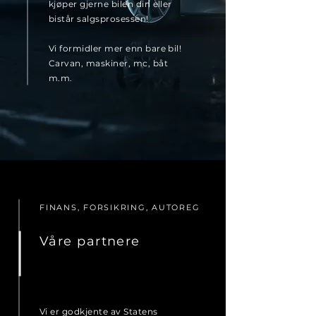
kjøper gjerne bilen din eller
bistår salgsprosessen!
Vi formidler mer enn bare bil!
Carvan, maskiner, mc, båt
m.m.
FINANS, FORSIKRING, AUTOREG
Våre partnere
Vi er godkjente av Statens