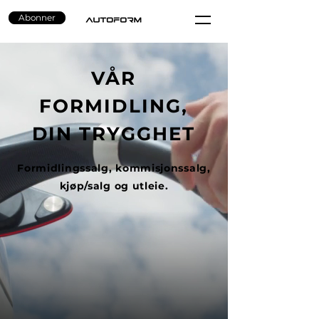
Abonner
VÅR
FORMIDLING,
DIN TRYGGHET
Formidlingssalg, kommisjonssalg,
kjøp/salg og utleie.